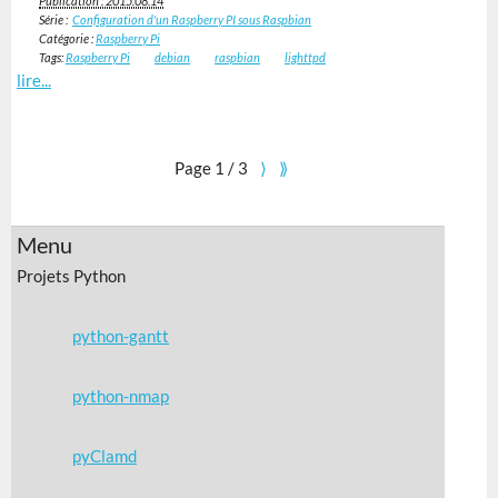
Publication : 2015.08.14
Série :
Configuration d'un Raspberry PI sous Raspbian
Catégorie :
Raspberry Pi
Tags:
Raspberry Pi
debian
raspbian
lighttpd
lire...
Page 1 / 3
⟩
⟫
Projets Python
python-gantt
python-nmap
pyClamd