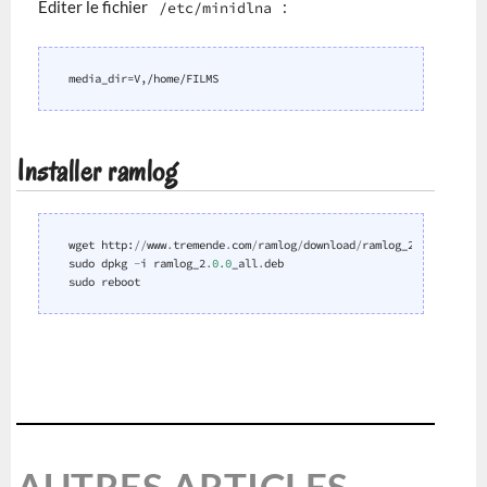
Éditer le fichier
:
/etc/minidlna
Installer ramlog
wget
http
:
//
www
.
tremende
.
com
/
ramlog
/
download
/
ramlog_2
.
0.0
_all
.
de
sudo
dpkg
-
i
ramlog_2
.
0.0
_all
.
deb
sudo
reboot
AUTRES ARTICLES