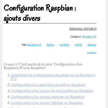
Configuration Raspbian :
ajouts divers
Publication : 2015.08.14
Catégorie :
Raspberry Pi
Tags:
Raspberry Pi
debian
raspbian
postfix
dovecot
postgrey
Ce post n°7 fait partie de la série “Configuration d’un
Raspberry PI sous Raspbian”.
Installation de la distribution Raspbian sur un Raspberry
Pi 2
Configuration d’un point d’accès wifi sur Raspbian
Configuration d’un serveur de mail postfix sur Raspbian
Configuration d’un serveur openvpn sur Raspbian
Configuration d’un serveur lighttpd sur Raspbian